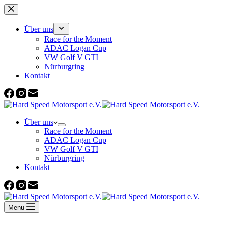
Zum
Inhalt
springen
Über uns
Race for the Moment
ADAC Logan Cup
VW Golf V GTI
Nürburgring
Kontakt
Über uns
Race for the Moment
ADAC Logan Cup
VW Golf V GTI
Nürburgring
Kontakt
Menu