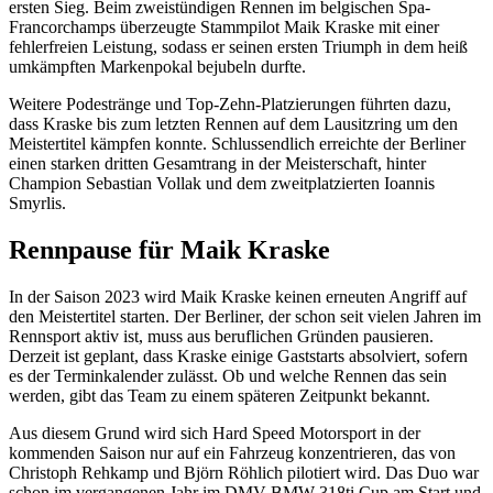
ersten Sieg. Beim zweistündigen Rennen im belgischen Spa-
Francorchamps überzeugte Stammpilot Maik Kraske mit einer
fehlerfreien Leistung, sodass er seinen ersten Triumph in dem heiß
umkämpften Markenpokal bejubeln durfte.
Weitere Podestränge und Top-Zehn-Platzierungen führten dazu,
dass Kraske bis zum letzten Rennen auf dem Lausitzring um den
Meistertitel kämpfen konnte. Schlussendlich erreichte der Berliner
einen starken dritten Gesamtrang in der Meisterschaft, hinter
Champion Sebastian Vollak und dem zweitplatzierten Ioannis
Smyrlis.
Rennpause für Maik Kraske
In der Saison 2023 wird Maik Kraske keinen erneuten Angriff auf
den Meistertitel starten. Der Berliner, der schon seit vielen Jahren im
Rennsport aktiv ist, muss aus beruflichen Gründen pausieren.
Derzeit ist geplant, dass Kraske einige Gaststarts absolviert, sofern
es der Terminkalender zulässt. Ob und welche Rennen das sein
werden, gibt das Team zu einem späteren Zeitpunkt bekannt.
Aus diesem Grund wird sich Hard Speed Motorsport in der
kommenden Saison nur auf ein Fahrzeug konzentrieren, das von
Christoph Rehkamp und Björn Röhlich pilotiert wird. Das Duo war
schon im vergangenen Jahr im DMV BMW 318ti Cup am Start und