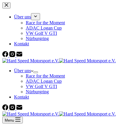
Zum
Inhalt
springen
Über uns
Race for the Moment
ADAC Logan Cup
VW Golf V GTI
Nürburgring
Kontakt
Über uns
Race for the Moment
ADAC Logan Cup
VW Golf V GTI
Nürburgring
Kontakt
Menu