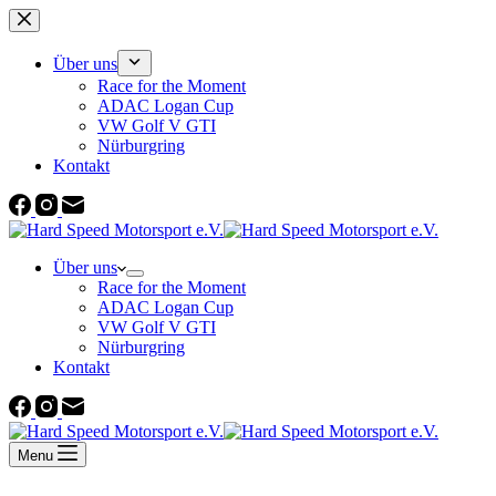
Zum
Inhalt
springen
Über uns
Race for the Moment
ADAC Logan Cup
VW Golf V GTI
Nürburgring
Kontakt
Über uns
Race for the Moment
ADAC Logan Cup
VW Golf V GTI
Nürburgring
Kontakt
Menu